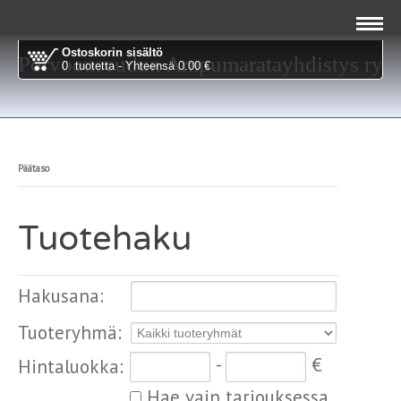
Ostoskorin sisältö
Porvoonseudun Ampumaratayhdistys ry
0 tuotetta - Yhteensä 0.00 €
Päätaso
Tuotehaku
Hakusana
:
Tuoteryhmä
:
-
€
Hintaluokka
:
Hae vain tarjouksessa