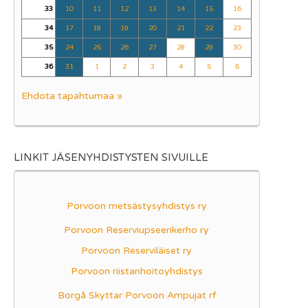
33
10
11
12
13
14
15
16
34
17
18
19
20
21
22
23
35
24
25
26
27
28
29
30
36
31
1
2
3
4
5
6
Ehdota tapahtumaa »
LINKIT JÄSENYHDISTYSTEN SIVUILLE
Porvoon metsästysyhdistys ry
Porvoon Reserviupseerikerho ry
Porvoon Reserviläiset ry
Porvoon riistanhoitoyhdistys
Borgå Skyttar Porvoon Ampujat rf