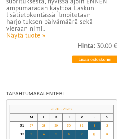
suorituksesta, hyvissä ajoin ENNEN
ampumaradan käyttöä. Laskun
lisätietokentässä ilmoitetaan
harjoituksen päivämäärä sekä
vieraan nimi..
Näytä tuote »
Hinta:
30.00 €
TAPAHTUMAKALENTERI
«
Elokuu 2026
»
M
T
K
T
P
L
S
31
27
28
29
30
31
1
2
32
3
4
5
6
7
8
9