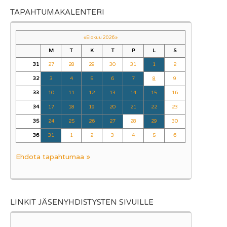
TAPAHTUMAKALENTERI
«
Elokuu 2026
»
M
T
K
T
P
L
S
31
27
28
29
30
31
1
2
32
3
4
5
6
7
8
9
33
10
11
12
13
14
15
16
34
17
18
19
20
21
22
23
35
24
25
26
27
28
29
30
36
31
1
2
3
4
5
6
Ehdota tapahtumaa »
LINKIT JÄSENYHDISTYSTEN SIVUILLE