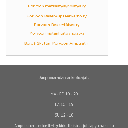
Porvoon metsästysyhdistys ry
Porvoon Reserviupseerikerho ry
Porvoon Reserviläiset ry
Porvoon riistanhoitoyhdistys
Borgå Skyttar Porvoon Ampujat rf
Ampumaradan aukioloa
jat:
MA - PE 10 - 20
LA 10 - 15
SU 12 - 18
Ampuminen on
kielletty
kirkollisisina juhlapyhinä sekä