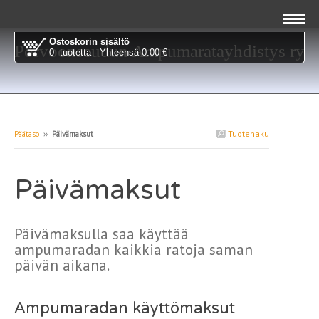
Ostoskorin sisältö
Porvoonseudun Ampumaratayhdistys ry
0 tuotetta - Yhteensä 0.00 €
Tuotehaku
Päätaso
››
Päivämaksut
Päivämaksut
Päivämaksulla saa käyttää
ampumaradan kaikkia ratoja saman
päivän aikana.
Ampumaradan käyttömaksut